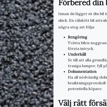
Förbered din b
Innan du lägger ut din bil t
skick. En välskött bil attr
några steg att följa:
Rengöring
Tvätta bilen noggrant
första intryck.
Underhåll
Se till att alla grun
trasiga lampor, fyll 
Dokumentation
Ha all nödvändig dok
besiktningsprotokoll
potentiella köpare.
Välj rätt förs