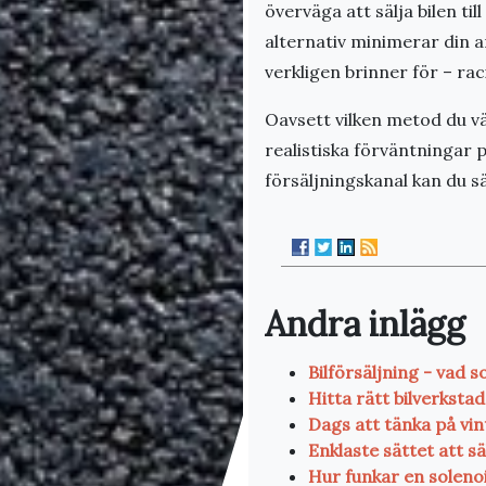
överväga att sälja bilen til
alternativ minimerar din a
verkligen brinner för – ra
Oavsett vilken metod du väl
realistiska förväntningar p
försäljningskanal kan du s
Andra inlägg
Bilförsäljning - vad 
Hitta rätt bilverkstad
Dags att tänka på vi
Enklaste sättet att sä
Hur funkar en soleno