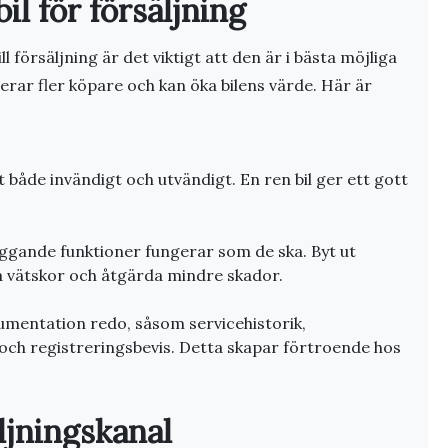
il för försäljning
ill försäljning är det viktigt att den är i bästa möjliga
aherar fler köpare och kan öka bilens värde. Här är
 både invändigt och utvändigt. En ren bil ger ett gott
dläggande funktioner fungerar som de ska. Byt ut
på vätskor och åtgärda mindre skador.
umentation redo, såsom servicehistorik,
 och registreringsbevis. Detta skapar förtroende hos
äljningskanal