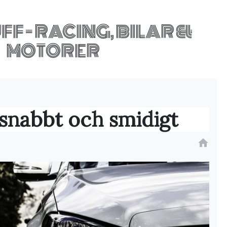
F - RACING, BILAR &
MOTORER
l snabbt och smidigt
home