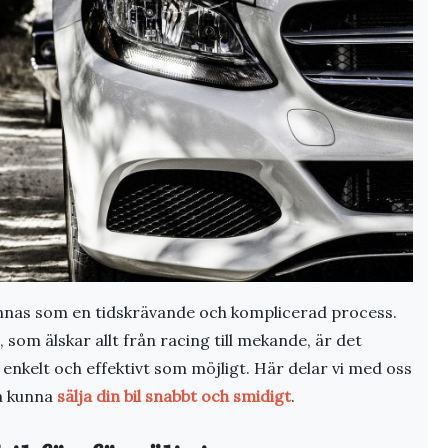
 kännas som en tidskrävande och komplicerad process.
 som älskar allt från racing till mekande, är det
så enkelt och effektivt som möjligt. Här delar vi med oss
ka kunna
sälja din bil snabbt och smidigt
.