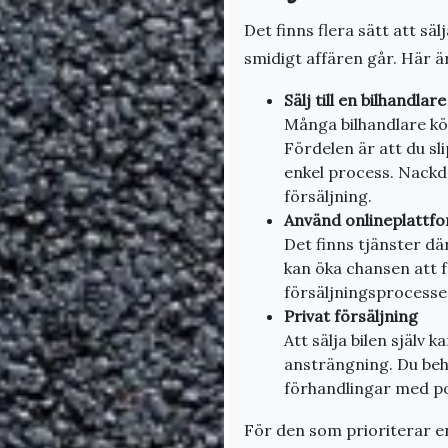
Det finns flera sätt att säl
smidigt affären går. Här ä
Sälj till en bilhandlare
Många bilhandlare kö
Fördelen är att du sl
enkel process. Nackdel
försäljning.
Använd onlineplattf
Det finns tjänster dä
kan öka chansen att f
försäljningsprocesse
Privat försäljning
Att sälja bilen själv 
ansträngning. Du beh
förhandlingar med po
För den som prioriterar en