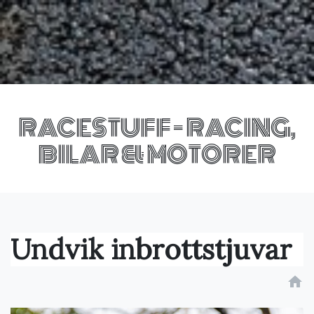
RACESTUFF - RACING,
BILAR & MOTORER
Undvik inbrottstjuvar
home